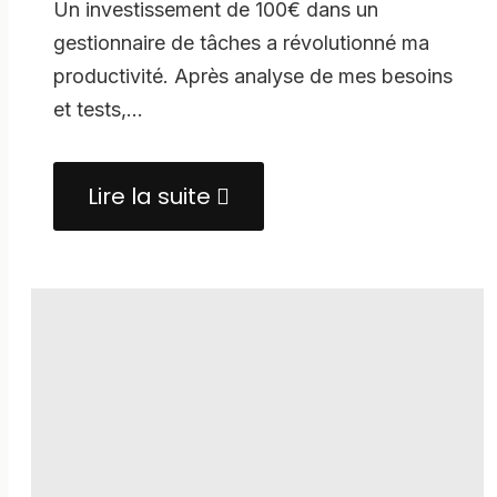
Un investissement de 100€ dans un
gestionnaire de tâches a révolutionné ma
productivité. Après analyse de mes besoins
et tests,…
Lire la suite
about
J’ai
dépensé
100
€
!
J’investi
dans
ma