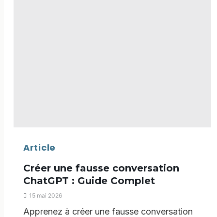
vendre
plus
Article
Créer une fausse conversation
ChatGPT : Guide Complet
15 mai 2026
Apprenez à créer une fausse conversation