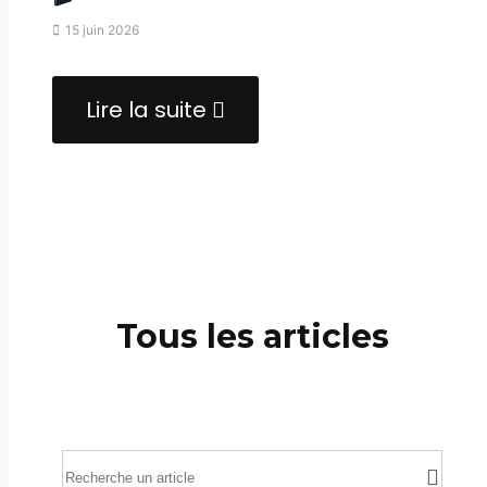
15 juin 2026
Lire la suite
about
Notion
&
Vidéo
:
Facile
&
Tous les articles
Fun
🎬