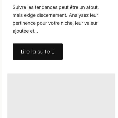
Suivre les tendances peut être un atout,
mais exige discernement. Analysez leur
pertinence pour votre niche, leur valeur
ajoutée et…
Lire la suite
about
Etes-
vous
tenté
de
suivre
des
trends