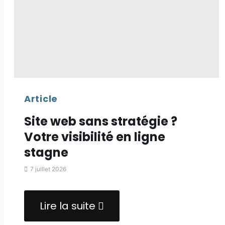
enfin
au
sommet
🎯
Article
Site web sans stratégie ?
Votre visibilité en ligne
stagne
7 juillet 2026
Lire la suite
about