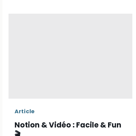
Site
web
sans
stratégie
?
Votre
visibilité
en
ligne
stagne
Article
Notion & Vidéo : Facile & Fun
🎬