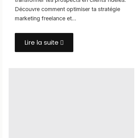
Découvre comment optimiser ta stratégie
marketing freelance et…
Lire la suite
about
Le
tunnel
de
conversion
:
ta
stratégie
marketing
pour