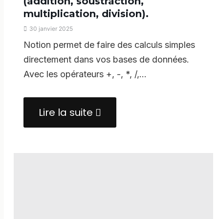
(addition, soustraction,
multiplication, division).
30 janvier 2025
Notion permet de faire des calculs simples
directement dans vos bases de données.
Avec les opérateurs +, -, *, /,…
Lire la suite
about
Notion
et
les
Formules
simples
(addition,