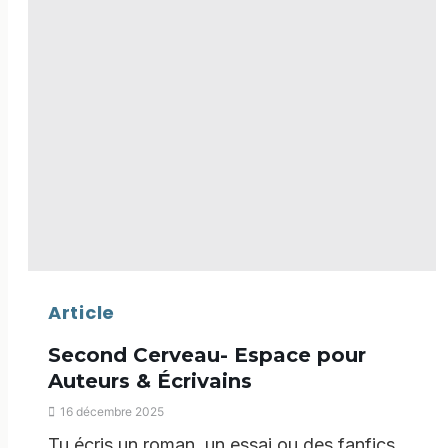
d’Ariane
Article
Second Cerveau- Espace pour
Auteurs & Écrivains
16 décembre 2025
Tu écris un roman, un essai ou des fanfics…