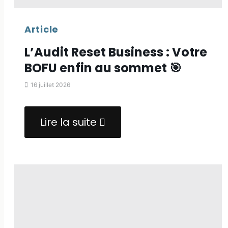
Article
L’Audit Reset Business : Votre
BOFU enfin au sommet 🎯
16 juillet 2026
Lire la suite
about
L’Audit
Reset
Business
:
Votre
BOFU