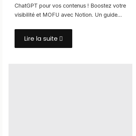
ChatGPT pour vos contenus ! Boostez votre
visibilité et MOFU avec Notion. Un guide…
Lire la suite
about
Créer
une
fausse
conversation
ChatGPT
:
Guide
Complet