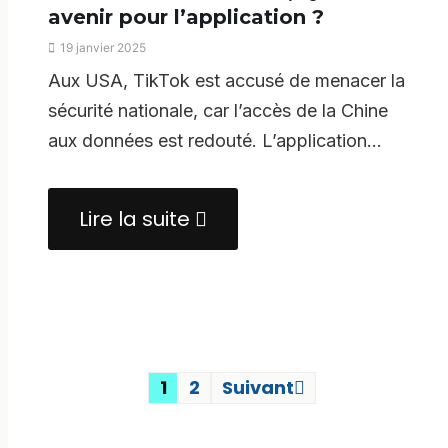
avenir pour l’application ?
19 janvier 2025
Aux USA, TikTok est accusé de menacer la
sécurité nationale, car l’accès de la Chine
aux données est redouté. L’application…
Lire la suite
about
Tik
Tok
aux
Etats-
Unis,
1
2
Suivant
Quel
avenir