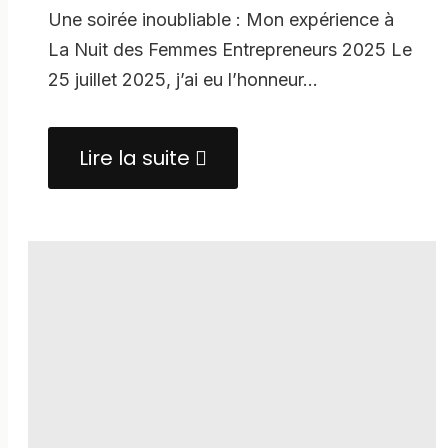
Une soirée inoubliable : Mon expérience à
La Nuit des Femmes Entrepreneurs 2025 Le
25 juillet 2025, j’ai eu l’honneur…
Lire la suite
about
Une
soirée
inoubliable
:
Mon
expérience
à
La
Nuit