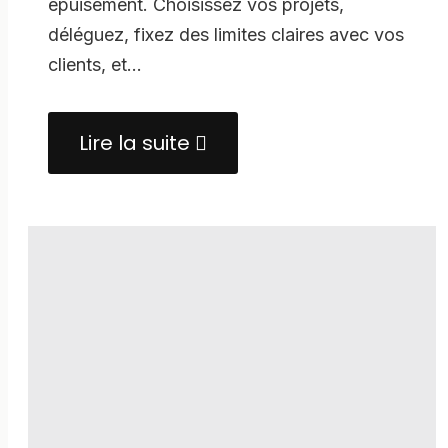
épuisement. Choisissez vos projets,
déléguez, fixez des limites claires avec vos
clients, et…
Lire la suite
about
Être
freelance,
ce
n’est
pas
courir
partout.