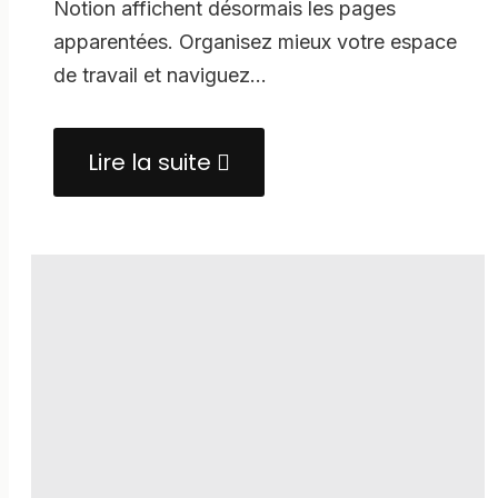
Notion affichent désormais les pages
apparentées. Organisez mieux votre espace
de travail et naviguez…
Lire la suite
about
Notion
:
explorez
les
pages
apparentées
avec
les
fils