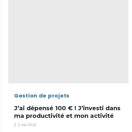
des
Femmes
Entrepreneurs
2025
Gestion de projets
J’ai dépensé 100 € ! J’investi dans
ma productivité et mon activité
3 mai 2025