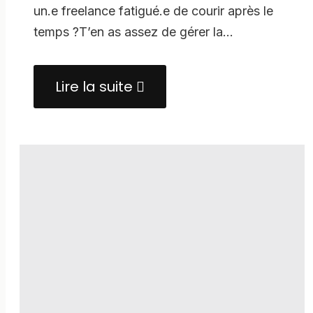
un.e freelance fatigué.e de courir après le
temps ?T’en as assez de gérer la…
Lire la suite
about
Projet
Zen
–
Libérez
votre
potentiel
entrepreneurial