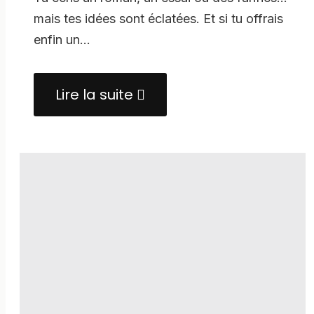
mais tes idées sont éclatées. Et si tu offrais
enfin un…
Lire la suite
about
Second
Cerveau-
Espace
pour
Auteurs
&
Écrivains