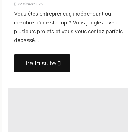
22 février 2025
Vous êtes entrepreneur, indépendant ou
membre d’une startup ? Vous jonglez avec
plusieurs projets et vous vous sentez parfois
dépassé…
Lire la suite
about
Notion
:
L’outil
ultime
pour
centraliser
tous